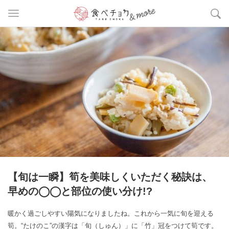
【旬は一瞬】筍を美味しくいただく秘訣は、
早めの◯◯と部位の使い分け!?
暖かく過ごしやすい陽気になりましたね。これから一気に旬を迎える
筍。“たけのこ”の漢字は「旬（しゅん）」に「竹」冠をつけて筍です。