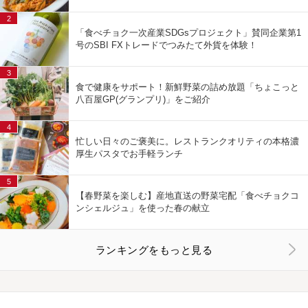
2
「食べチョク一次産業SDGsプロジェクト」賛同企業第1
号のSBI FXトレードでつみたて外貨を体験！
3
食で健康をサポート！新鮮野菜の詰め放題「ちょこっと
八百屋GP(グランプリ)」をご紹介
4
忙しい日々のご褒美に。レストランクオリティの本格濃
厚生パスタでお手軽ランチ
5
【春野菜を楽しむ】産地直送の野菜宅配「食べチョクコ
ンシェルジュ」を使った春の献立
ランキングをもっと見る