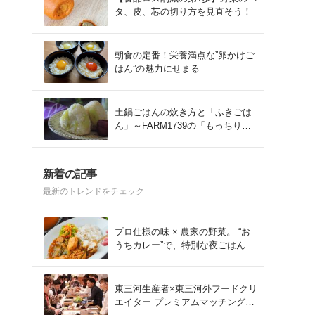
タ、皮、芯の切り方を見直そう！
朝食の定番！栄養満点な”卵かけご
はん”の魅力にせまる
土鍋ごはんの炊き方と「ふきごは
ん」～FARM1739の「もっちりコ
シヒカリ」を味わう～
新着の記事
最新のトレンドをチェック
プロ仕様の味 × 農家の野菜。 “お
うちカレー”で、特別な夜ごはん
を。#PR
東三河生産者×東三河外フードクリ
エイター プレミアムマッチング会