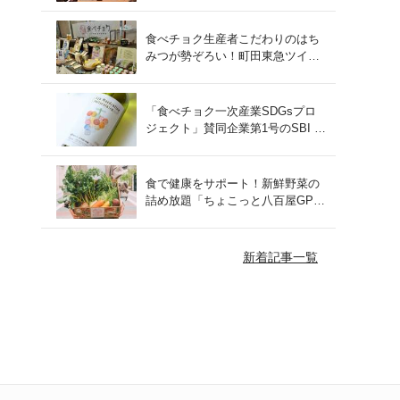
をレポート！
食べチョク生産者こだわりのはち
みつが勢ぞろい！町田東急ツイン
ズにて開催された催事の様子をご
紹介
「食べチョク一次産業SDGsプロ
ジェクト」賛同企業第1号のSBI F
Xトレードでつみたて外貨を体
験！
食で健康をサポート！新鮮野菜の
詰め放題「ちょこっと八百屋GP
(グランプリ)」をご紹介
新着記事一覧