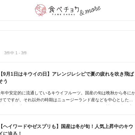
3件中 1 - 3件
【9月1日はキウイの日】アレンジレシピで夏の疲れを吹き飛ば
そう
1年中安定的に流通しているキウイフルーツ。国産の旬は晩秋から冬に
けてですが、それ以外の時期はニュージーランド産などを中心とした輸
入物が多く出回っています。そんなキウイフルーツには積極的に取り入
れたい栄養素がぎっしり詰まっていることをご存知でしょうか。
【ヘイワードやゼスプリも】国産は冬が旬！人気上昇中のキウ
イに迫る！