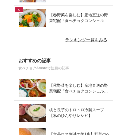
でお手軽ランチ
5
【春野菜を楽しむ】産地直送の野
菜宅配「食べチョクコンシェルジ
ュ」を使った春の献立
ランキング一覧をみる
おすすめの記事
食べチョク&moreで注目の記事
【秋野菜を楽しむ】産地直送の野
菜宅配「食べチョクコンシェルジ
ュ」を使った秋の献立
桃と長芋のトロトロ冷製スープ
【私のひんやりレシピ】
【食品ロス削減の第1歩】野菜のヘ