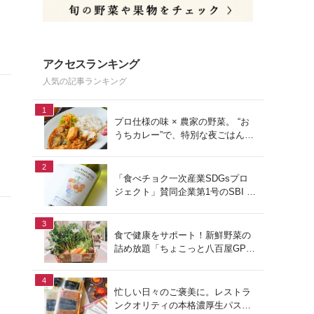
と
アクセスランキング
人気の記事ランキング
1
プロ仕様の味 × 農家の野菜。 “お
うちカレー”で、特別な夜ごはん
。
を。#PR
2
「食べチョク一次産業SDGsプロ
ジェクト」賛同企業第1号のSBI F
Xトレードでつみたて外貨を体
験！
3
食で健康をサポート！新鮮野菜の
詰め放題「ちょこっと八百屋GP
(グランプリ)」をご紹介
4
忙しい日々のご褒美に。レストラ
ンクオリティの本格濃厚生パスタ