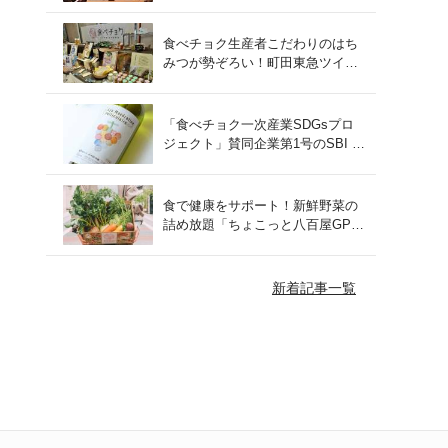
をレポート！
食べチョク生産者こだわりのはち
みつが勢ぞろい！町田東急ツイン
ズにて開催された催事の様子をご
紹介
「食べチョク一次産業SDGsプロ
ジェクト」賛同企業第1号のSBI F
Xトレードでつみたて外貨を体
験！
食で健康をサポート！新鮮野菜の
詰め放題「ちょこっと八百屋GP
(グランプリ)」をご紹介
新着記事一覧