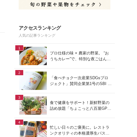
アクセスランキング
人気の記事ランキング
1
プロ仕様の味 × 農家の野菜。 “お
うちカレー”で、特別な夜ごはん
を。#PR
2
「食べチョク一次産業SDGsプロ
ジェクト」賛同企業第1号のSBI F
Xトレードでつみたて外貨を体
験！
3
食で健康をサポート！新鮮野菜の
詰め放題「ちょこっと八百屋GP
(グランプリ)」をご紹介
4
忙しい日々のご褒美に。レストラ
ンクオリティの本格濃厚生パスタ