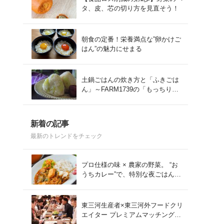
タ、皮、芯の切り方を見直そう！
朝食の定番！栄養満点な”卵かけご
はん”の魅力にせまる
土鍋ごはんの炊き方と「ふきごは
ん」～FARM1739の「もっちりコ
シヒカリ」を味わう～
新着の記事
最新のトレンドをチェック
プロ仕様の味 × 農家の野菜。 “お
うちカレー”で、特別な夜ごはん
を。#PR
東三河生産者×東三河外フードクリ
エイター プレミアムマッチング会