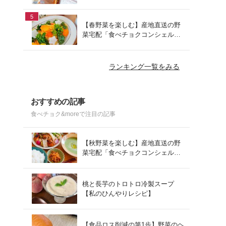
でお手軽ランチ
5
【春野菜を楽しむ】産地直送の野
菜宅配「食べチョクコンシェルジ
ュ」を使った春の献立
ランキング一覧をみる
おすすめの記事
食べチョク&moreで注目の記事
【秋野菜を楽しむ】産地直送の野
菜宅配「食べチョクコンシェルジ
ュ」を使った秋の献立
桃と長芋のトロトロ冷製スープ
【私のひんやりレシピ】
【食品ロス削減の第1歩】野菜のヘ