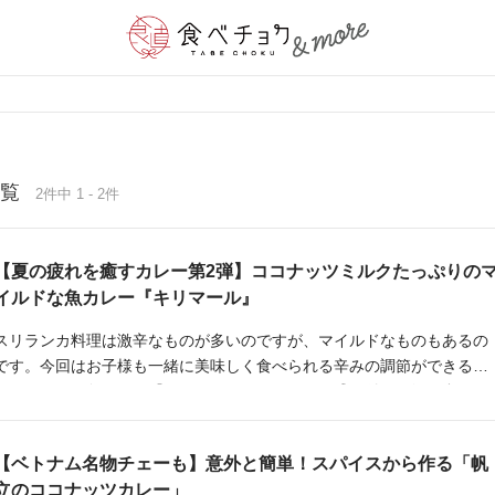
覧
2件中 1 - 2件
【夏の疲れを癒すカレー第2弾】ココナッツミルクたっぷりの
イルドな魚カレー『キリマール』
スリランカ料理は激辛なものが多いのですが、マイルドなものもあるの
です。今回はお子様も一緒に美味しく食べられる辛みの調節ができるカ
ジキマグロの魚カレー『キリマール』と、一緒に盛り付けて混ぜ合わせ
て食べるレンズ豆のカレー『パリップ』、さっぱりと食べられるゴーヤ
の和え物『カラウィラサンボル』をご紹介します。
【ベトナム名物チェーも】意外と簡単！スパイスから作る「帆
立のココナッツカレー」