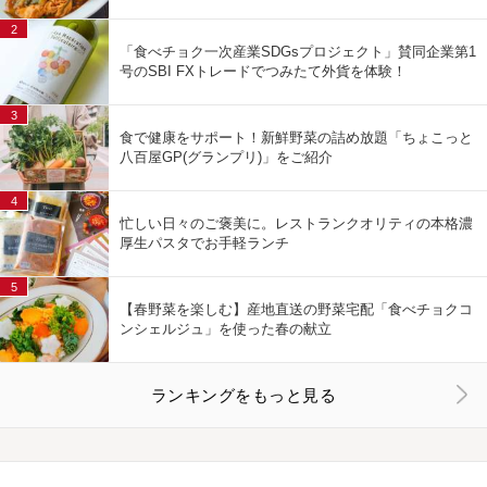
2
「食べチョク一次産業SDGsプロジェクト」賛同企業第1
号のSBI FXトレードでつみたて外貨を体験！
3
食で健康をサポート！新鮮野菜の詰め放題「ちょこっと
八百屋GP(グランプリ)」をご紹介
4
忙しい日々のご褒美に。レストランクオリティの本格濃
厚生パスタでお手軽ランチ
5
【春野菜を楽しむ】産地直送の野菜宅配「食べチョクコ
ンシェルジュ」を使った春の献立
ランキングをもっと見る