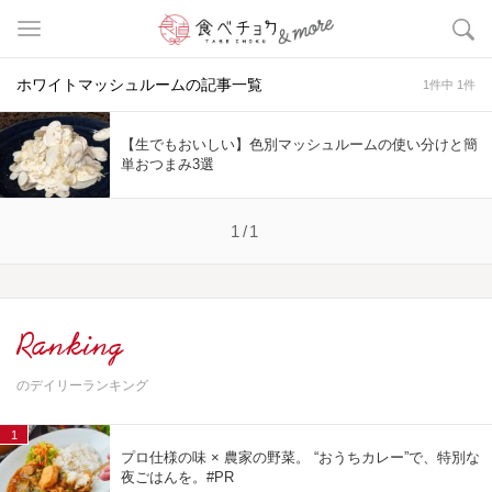
ホワイトマッシュルームの記事一覧
1件中 1件
【生でもおいしい】色別マッシュルームの使い分けと簡
単おつまみ3選
1/1
Ranking
のデイリーランキング
1
プロ仕様の味 × 農家の野菜。 “おうちカレー”で、特別な
夜ごはんを。#PR