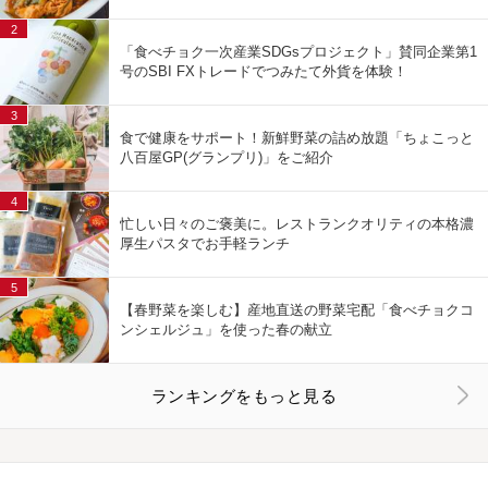
2
「食べチョク一次産業SDGsプロジェクト」賛同企業第1
号のSBI FXトレードでつみたて外貨を体験！
3
食で健康をサポート！新鮮野菜の詰め放題「ちょこっと
八百屋GP(グランプリ)」をご紹介
4
忙しい日々のご褒美に。レストランクオリティの本格濃
厚生パスタでお手軽ランチ
5
【春野菜を楽しむ】産地直送の野菜宅配「食べチョクコ
ンシェルジュ」を使った春の献立
ランキングをもっと見る