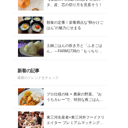
タ、皮、芯の切り方を見直そう！
朝食の定番！栄養満点な”卵かけご
はん”の魅力にせまる
土鍋ごはんの炊き方と「ふきごは
ん」～FARM1739の「もっちりコ
シヒカリ」を味わう～
新着の記事
最新のトレンドをチェック
プロ仕様の味 × 農家の野菜。 “お
うちカレー”で、特別な夜ごはん
を。#PR
東三河生産者×東三河外フードクリ
エイター プレミアムマッチング会