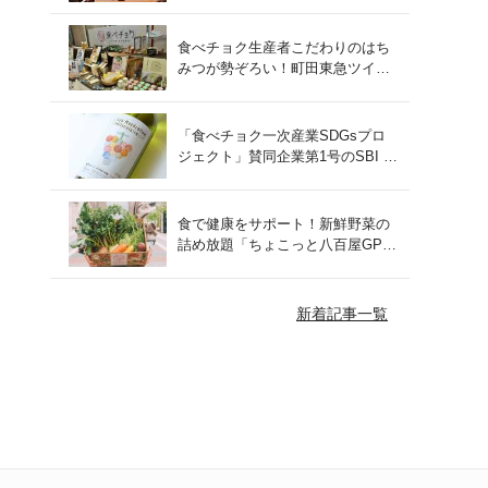
をレポート！
食べチョク生産者こだわりのはち
みつが勢ぞろい！町田東急ツイン
ズにて開催された催事の様子をご
紹介
「食べチョク一次産業SDGsプロ
ジェクト」賛同企業第1号のSBI F
Xトレードでつみたて外貨を体
験！
食で健康をサポート！新鮮野菜の
詰め放題「ちょこっと八百屋GP
(グランプリ)」をご紹介
新着記事一覧