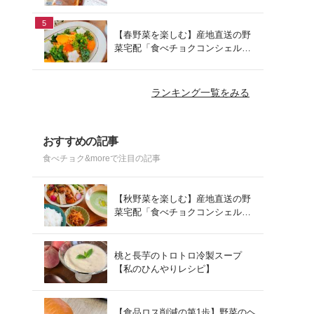
でお手軽ランチ
5
【春野菜を楽しむ】産地直送の野
菜宅配「食べチョクコンシェルジ
ュ」を使った春の献立
ランキング一覧をみる
おすすめの記事
食べチョク&moreで注目の記事
【秋野菜を楽しむ】産地直送の野
菜宅配「食べチョクコンシェルジ
ュ」を使った秋の献立
桃と長芋のトロトロ冷製スープ
【私のひんやりレシピ】
【食品ロス削減の第1歩】野菜のヘ