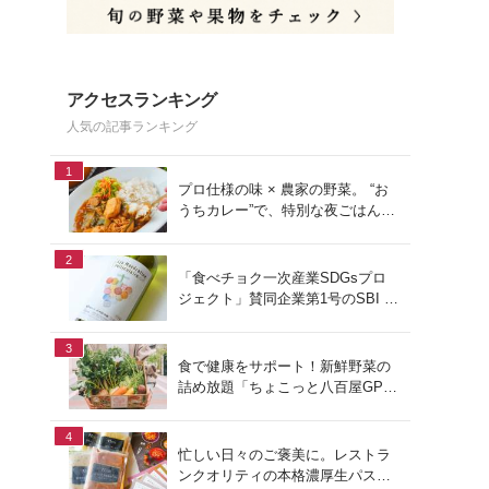
アクセスランキング
人気の記事ランキング
1
プロ仕様の味 × 農家の野菜。 “お
うちカレー”で、特別な夜ごはん
を。#PR
2
「食べチョク一次産業SDGsプロ
ジェクト」賛同企業第1号のSBI F
Xトレードでつみたて外貨を体
験！
3
食で健康をサポート！新鮮野菜の
詰め放題「ちょこっと八百屋GP
(グランプリ)」をご紹介
4
忙しい日々のご褒美に。レストラ
ンクオリティの本格濃厚生パスタ