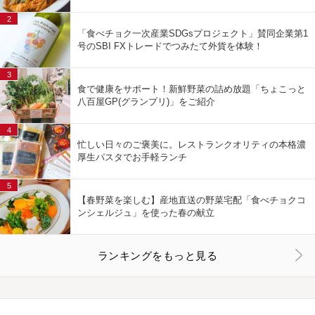
2
「食べチョク一次産業SDGsプロジェクト」賛同企業第1
号のSBI FXトレードでつみたて外貨を体験！
3
食で健康をサポート！新鮮野菜の詰め放題「ちょこっと
八百屋GP(グランプリ)」をご紹介
4
忙しい日々のご褒美に。レストランクオリティの本格濃
厚生パスタでお手軽ランチ
5
【春野菜を楽しむ】産地直送の野菜宅配「食べチョクコ
ンシェルジュ」を使った春の献立
ランキングをもっと見る