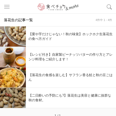
落花生の記事一覧
4件中 1 - 4件
【栗や芋だけじゃない！秋の味覚】ホックホク生落花生
の食べ方ガイド
【レシピ付き】自家製ピーナッツバターの作り方とアレ
ンジ料理をご紹介します！
【落花生の食感を楽しむ】サフラン香る鮭と秋の豆ごは
ん
【二日酔いの予防にも?】落花生は美容と健康に抜群な
秋の食材。
1/1