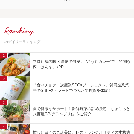
Ranking
のデイリーランキング
1
プロ仕様の味 × 農家の野菜。 “おうちカレー”で、特別な
夜ごはんを。#PR
2
「食べチョク一次産業SDGsプロジェクト」賛同企業第1
号のSBI FXトレードでつみたて外貨を体験！
3
食で健康をサポート！新鮮野菜の詰め放題「ちょこっと
八百屋GP(グランプリ)」をご紹介
4
忙しい日々のご褒美に。レストランクオリティの本格濃