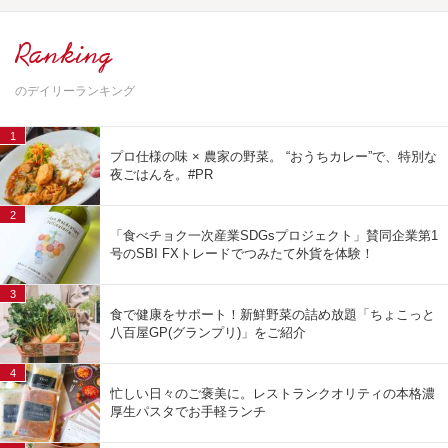
Ranking
のデイリーランキング
1
プロ仕様の味 × 農家の野菜。 “おうちカレー”で、特別な
夜ごはんを。#PR
2
「食べチョク一次産業SDGsプロジェクト」賛同企業第1
号のSBI FXトレードでつみたて外貨を体験！
3
食で健康をサポート！新鮮野菜の詰め放題「ちょこっと
八百屋GP(グランプリ)」をご紹介
4
忙しい日々のご褒美に。レストランクオリティの本格濃
厚生パスタでお手軽ランチ