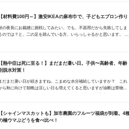
ンズ）、Franfran（フランフラン）、LAKOLE（ラコレ）からピックア
プしました。
【材料費100円～】激安IKEAの麻布巾で、子どもエプロン作り
秋の夜長にお裁縫に挑戦してみたい、でも、不器用だから失敗してしま
うのでは？と、二の足を踏んでいる方、いらっしゃるかと思います。 折
角買った布地を無駄にしたくない、という方にぴったりの、子ども用エ
プロンの作り方をご紹介します。 それこそ、多少失敗しても喜んで使っ
てもらえるものなので、このエプロン作りを発端にして、お裁縫への抵
抗感がなくなるかもしれませんよ。
【熱中症は死に至る！】まだまだ暑い日。子供〜高齢者、年齢
別脱水対策！
まだまだ暑い日が続きますね。こまめな水分補給していますか？ これ
から秋に向けて朝晩は涼しい日も増えてくると思いますが油断は禁物で
す。単に脱水と思われるかもしれませんが、脱水から熱中症やその他の
症状を引き起こすリスクが高くなります。また熱中症は死に至ることも
あるため普段からの対策が大切です。
【シャインマスカットも】加市農園のフルーツ福袋が到着。4
の極ウマぶどうを食べ比べ！