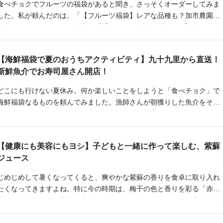
食べチョクでフルーツの福袋があると聞き、さっそくオーダーしてみま
した。私が頼んだのは、「【フルーツ福袋】レアな品種も？加市農園の
お楽しみ果物セット」。内容は「【こだわり3品種(4房ほど)】彩りぶど
つめ合わせ(2kg)」とのこと。どんなぶどうが届くのか、それが手元に届
いてからのお楽しみです。
【海鮮福袋で夏のおうちアクティビティ】九十九里から直送！
新鮮魚介でお寿司屋さん開店！
どこにも行けない夏休み。何か楽しいことをしようと「食べチョク」で
海鮮福袋なるものを頼んでみました。漁師さんが朝獲りした魚介をその
まま直送してくれるという鮮度抜群な福袋、何が入っているかワクワ
ク、子どもたちと楽しみに待っていました。
【健康にも美容にもヨシ】子どもと一緒に作って楽しむ、紫蘇
ジュース
じめじめして暑くなってくると、爽やかな紫蘇の香りを食卓に取り入れ
たくなってきますよね。特に今の時期は、梅干の色と香りを彩る「赤紫
蘇（あかしそ）」が市場に出回っています。梅干しは作らない方でも、
紫蘇ジュースは子どもと一緒に楽しく作る事が出来ます。赤紫蘇ジュー