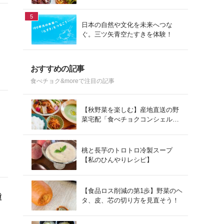
ッ
ュ」を使った冬の献立
5
日本の自然や文化を未来へつな
ぐ。三ツ矢青空たすきを体験！
おすすめの記事
食べチョク&moreで注目の記事
【秋野菜を楽しむ】産地直送の野
菜宅配「食べチョクコンシェルジ
ュ」を使った秋の献立
桃と長芋のトロトロ冷製スープ
【私のひんやりレシピ】
【食品ロス削減の第1歩】野菜のヘ
種
タ、皮、芯の切り方を見直そう！