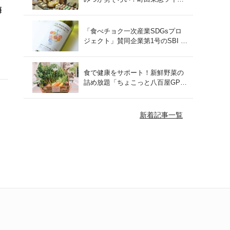
ズにて開催された催事の様子をご
梅
紹介
「食べチョク一次産業SDGsプロ
ジェクト」賛同企業第1号のSBI F
Xトレードでつみたて外貨を体
験！
食で健康をサポート！新鮮野菜の
詰め放題「ちょこっと八百屋GP
(グランプリ)」をご紹介
新着記事一覧