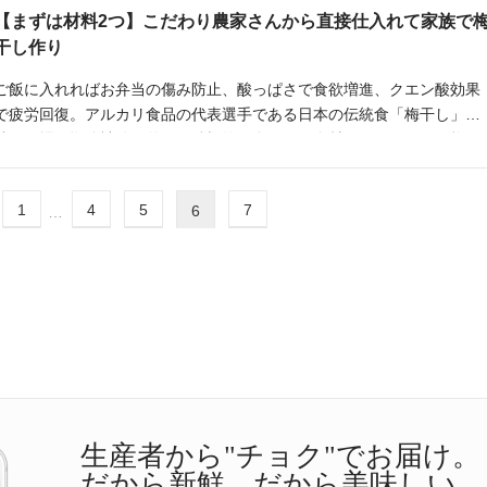
スを作って、夏の手作りジュースを楽しんでみませんか？
【まずは材料2つ】こだわり農家さんから直接仕入れて家族で
干し作り
ご飯に入れればお弁当の傷み防止、酸っぱさで食欲増進、クエン酸効果
で疲労回復。アルカリ食品の代表選手である日本の伝統食「梅干し」。
特に夏場は塩分補給も兼ねて積極的に食べたい食材ですね。そんな梅干
しを家族全員で協力して、自家製してみませんか？
1
4
5
7
6
…
生産者から"チョク"でお届け。
だから新鮮。だから美味しい。