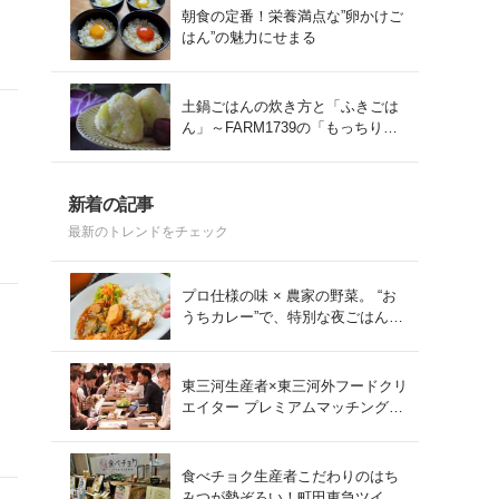
朝食の定番！栄養満点な”卵かけご
はん”の魅力にせまる
う
土鍋ごはんの炊き方と「ふきごは
ん」～FARM1739の「もっちりコ
シヒカリ」を味わう～
新着の記事
最新のトレンドをチェック
プロ仕様の味 × 農家の野菜。 “お
うちカレー”で、特別な夜ごはん
を。#PR
東三河生産者×東三河外フードクリ
エイター プレミアムマッチング会
をレポート！
食べチョク生産者こだわりのはち
みつが勢ぞろい！町田東急ツイン