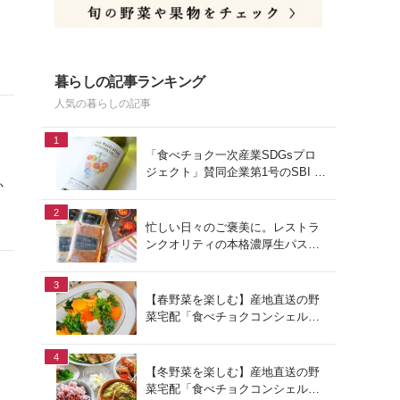
暮らしの記事ランキング
人気の暮らしの記事
1
「食べチョク一次産業SDGsプロ
ジェクト」賛同企業第1号のSBI F
か
Xトレードでつみたて外貨を体
験！
2
忙しい日々のご褒美に。レストラ
ンクオリティの本格濃厚生パスタ
でお手軽ランチ
3
【春野菜を楽しむ】産地直送の野
菜宅配「食べチョクコンシェルジ
ュ」を使った春の献立
4
【冬野菜を楽しむ】産地直送の野
菜宅配「食べチョクコンシェルジ