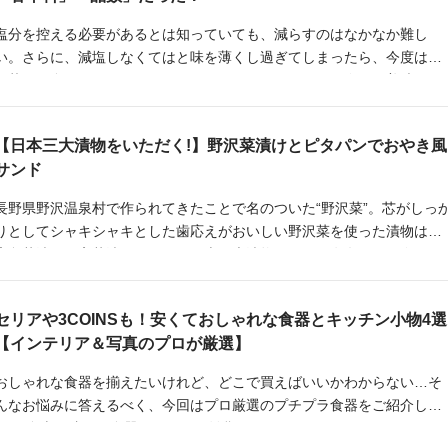
塩分を控える必要があるとは知っていても、減らすのはなかなか難し
い。さらに、減塩しなくてはと味を薄くし過ぎてしまったら、今度は味
が落ちて食欲もなくなってしまった。そんなあなたに、今日は美味しく
上手に減塩するコツをお伝えします。
【日本三大漬物をいただく!】野沢菜漬けとピタパンでおやき風
サンド
長野県野沢温泉村で作られてきたことで名のついた“野沢菜”。芯がしっ
りとしてシャキシャキとした歯応えがおいしい野沢菜を使った漬物は、
広島菜漬け、高菜漬けとともに日本三大漬物としても有名です。今回は
そんな野沢菜漬けを使っておやき風のピタパンサンドイッチを作りまし
た。
セリアや3COINSも！安くておしゃれな食器とキッチン小物4選
【インテリア＆写真のプロが厳選】
おしゃれな食器を揃えたいけれど、どこで買えばいいかわからない…そ
んなお悩みに答えるべく、今回はプロ厳選のプチプラ食器をご紹介しま
す。 食卓で映える食器・キッチン雑貨をセリア、3COINS（スリーコイ