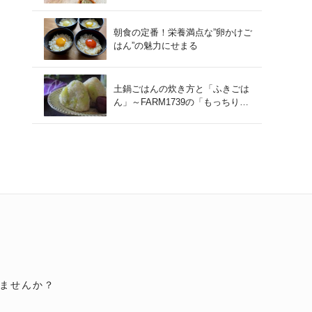
朝食の定番！栄養満点な”卵かけご
はん”の魅力にせまる
土鍋ごはんの炊き方と「ふきごは
ん」～FARM1739の「もっちりコ
シヒカリ」を味わう～
ませんか？