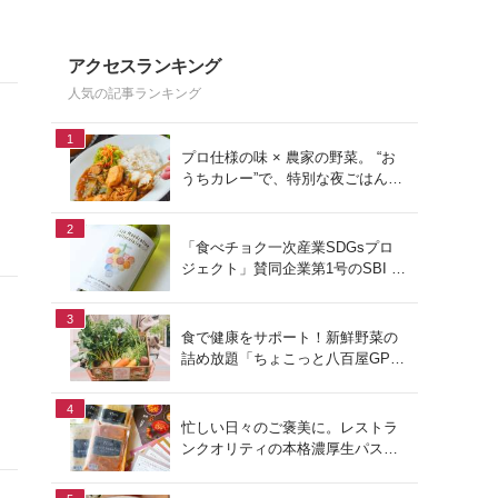
アクセスランキング
人気の記事ランキング
1
プロ仕様の味 × 農家の野菜。 “お
うちカレー”で、特別な夜ごはん
を。#PR
2
「食べチョク一次産業SDGsプロ
ジェクト」賛同企業第1号のSBI F
Xトレードでつみたて外貨を体
験！
3
食で健康をサポート！新鮮野菜の
詰め放題「ちょこっと八百屋GP
(グランプリ)」をご紹介
4
忙しい日々のご褒美に。レストラ
ンクオリティの本格濃厚生パスタ
でお手軽ランチ