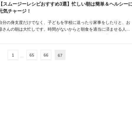
【スムージーレシピおすすめ3選】忙しい朝は簡単＆ヘルシー
元気チャージ！
自分の身支度だけでなく、子どもを学校に送ったり家事をしたりと、お
母さんの朝は大忙しです。時間がないからと朝食を適当に済ませる人も
いますが、忙しいお母さんだからこそ朝でもしっかりと栄養を取ってほ
しいもの。 そこで今回は、忙しい女性にオススメの栄養満点スムージー
や、スムージーボウルのレシピを3つ紹介します。「興味はあるけど面
1
65
66
67
…
くさそう…」と思っている人は、ぜひ参考にしてみてください。