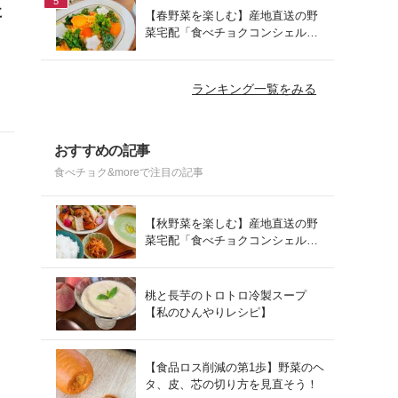
5
に
【春野菜を楽しむ】産地直送の野
菜宅配「食べチョクコンシェルジ
ュ」を使った春の献立
ランキング一覧をみる
倒
おすすめの記事
食べチョク&moreで注目の記事
【秋野菜を楽しむ】産地直送の野
菜宅配「食べチョクコンシェルジ
ュ」を使った秋の献立
桃と長芋のトロトロ冷製スープ
【私のひんやりレシピ】
【食品ロス削減の第1歩】野菜のヘ
タ、皮、芯の切り方を見直そう！