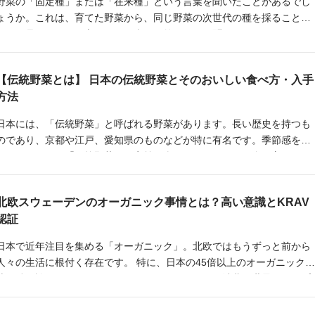
野菜の「固定種」または「在来種」という言葉を聞いたことがあるでし
ょうか。これは、育てた野菜から、同じ野菜の次世代の種を採ることが
できる品種のことを言います。当たり前のように聞こえますが、現代で
は、それができない野菜も少なくないのです。
【伝統野菜とは】 日本の伝統野菜とそのおいしい食べ方・入手
方法
日本には、「伝統野菜」と呼ばれる野菜があります。長い歴史を持つも
のであり、京都や江戸、愛知県のものなどが特に有名です。季節感を感
じさせてくれる「伝統野菜」の定義、姿かたちやおいしい食べ方につい
てご紹介します。
北欧スウェーデンのオーガニック事情とは？高い意識とKRAV
認証
日本で近年注目を集める「オーガニック」。北欧ではもうずっと前から
人々の生活に根付く存在です。 特に、日本の45倍以上のオーガニック農
地面積を誇るスウェーデンは、国民のオーガニック消費も世界でトップ
クラス。そんなスウェーデンのオーガニック事情に迫ります。