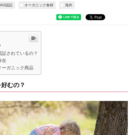
JAS認証
オーガニック食材
海外
？
認証されているの？
存在
オーガニック商品
を好むの？