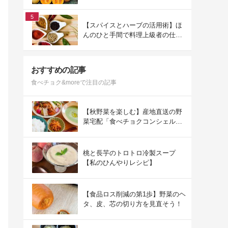
方
5
【スパイスとハーブの活用術】ほ
んのひと手間で料理上級者の仕上
がりになる
おすすめの記事
食べチョク&moreで注目の記事
【秋野菜を楽しむ】産地直送の野
菜宅配「食べチョクコンシェルジ
ュ」を使った秋の献立
桃と長芋のトロトロ冷製スープ
【私のひんやりレシピ】
【食品ロス削減の第1歩】野菜のヘ
タ、皮、芯の切り方を見直そう！