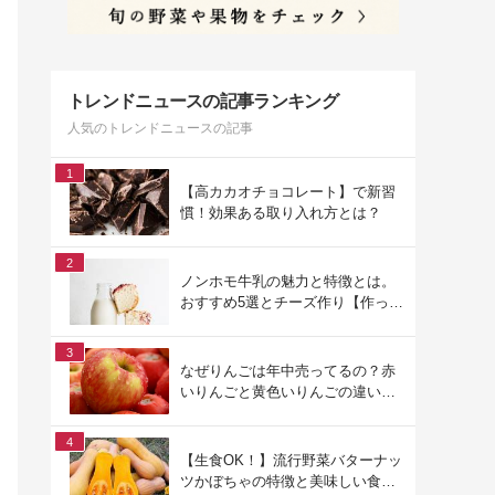
トレンドニュースの記事ランキング
人気のトレンドニュースの記事
1
【高カカオチョコレート】で新習
慣！効果ある取り入れ方とは？
2
ノンホモ牛乳の魅力と特徴とは。
おすすめ5選とチーズ作り【作って
みた】
3
なぜりんごは年中売ってるの？赤
いりんごと黄色いりんごの違いは
何？ ～りんごの素朴な疑問と注目
品種～
4
【生食OK！】流行野菜バターナッ
ツかぼちゃの特徴と美味しい食べ