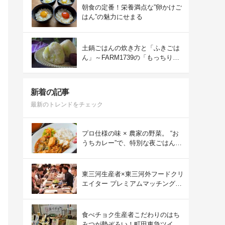
朝食の定番！栄養満点な”卵かけご
はん”の魅力にせまる
土鍋ごはんの炊き方と「ふきごは
ん」～FARM1739の「もっちりコ
シヒカリ」を味わう～
新着の記事
最新のトレンドをチェック
プロ仕様の味 × 農家の野菜。 “お
うちカレー”で、特別な夜ごはん
を。#PR
東三河生産者×東三河外フードクリ
エイター プレミアムマッチング会
をレポート！
食べチョク生産者こだわりのはち
みつが勢ぞろい！町田東急ツイン