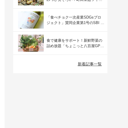
ズにて開催された催事の様子をご
紹介
「食べチョク一次産業SDGsプロ
ジェクト」賛同企業第1号のSBI F
Xトレードでつみたて外貨を体
験！
食で健康をサポート！新鮮野菜の
詰め放題「ちょこっと八百屋GP
(グランプリ)」をご紹介
新着記事一覧