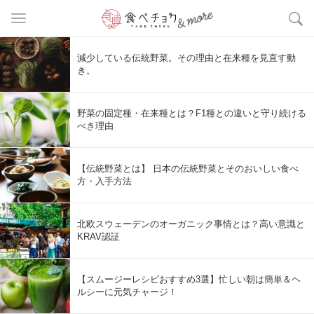
減少している伝統野菜。その理由と在来種を見直す動
き。
野菜の固定種・在来種とは？F1種との違いと守り続ける
べき理由
【伝統野菜とは】 日本の伝統野菜とそのおいしい食べ
方・入手方法
北欧スウェーデンのオーガニック事情とは？高い意識と
KRAV認証
【スムージーレシピおすすめ3選】忙しい朝は簡単＆ヘ
ルシーに元気チャージ！