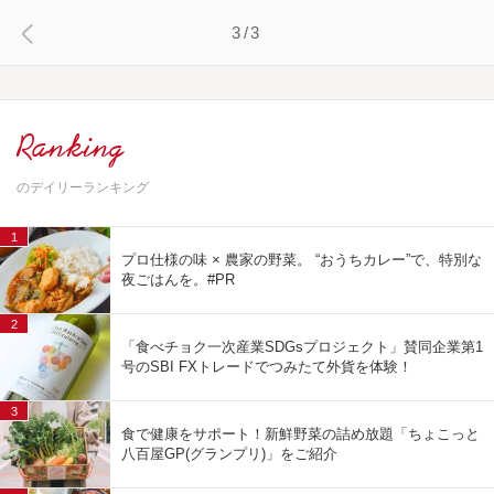
3/3
Ranking
のデイリーランキング
1
プロ仕様の味 × 農家の野菜。 “おうちカレー”で、特別な
夜ごはんを。#PR
2
「食べチョク一次産業SDGsプロジェクト」賛同企業第1
号のSBI FXトレードでつみたて外貨を体験！
3
食で健康をサポート！新鮮野菜の詰め放題「ちょこっと
八百屋GP(グランプリ)」をご紹介