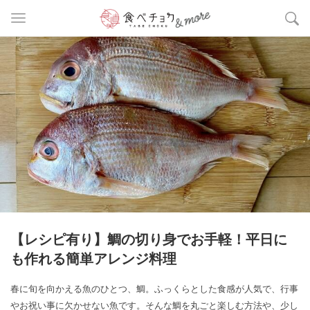
【レシピ有り】鯛の切り身でお手軽！平日に
も作れる簡単アレンジ料理
春に旬を向かえる魚のひとつ、鯛。ふっくらとした食感が人気で、行事
やお祝い事に欠かせない魚です。そんな鯛を丸ごと楽しむ方法や、少し