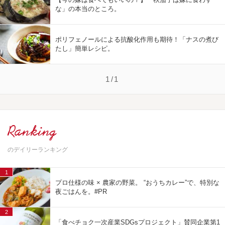
な」の本当のところ。
ポリフェノールによる抗酸化作用も期待！「ナスの煮び
たし」簡単レシピ。
1/1
Ranking
のデイリーランキング
1
プロ仕様の味 × 農家の野菜。 “おうちカレー”で、特別な
夜ごはんを。#PR
2
「食べチョク一次産業SDGsプロジェクト」賛同企業第1