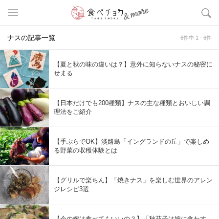
ナスの記事一覧
6件中 1 - 6件
【夏と秋の味の違いは？】意外に知らないナスの秘密に
せまる
【日本だけでも200種類】ナスの主な種類とおいしい調
理法をご紹介
【手ぶらでOK】淡路島「イングランドの丘」で楽しめ
る野菜の収穫体験とは
【グリルで楽ちん】「焼きナス」を楽しむ世界のアレン
ジレシピ3選
【今の嫁は食べてもいいの？】「秋茄子は嫁に食わす