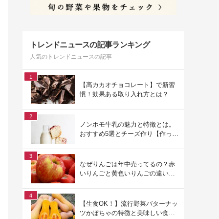
トレンドニュースの記事ランキング
人気のトレンドニュースの記事
1
【高カカオチョコレート】で新習
慣！効果ある取り入れ方とは？
2
ノンホモ牛乳の魅力と特徴とは。
おすすめ5選とチーズ作り【作って
みた】
3
なぜりんごは年中売ってるの？赤
いりんごと黄色いりんごの違いは
何？ ～りんごの素朴な疑問と注目
品種～
4
【生食OK！】流行野菜バターナッ
ツかぼちゃの特徴と美味しい食べ