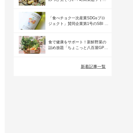
ズにて開催された催事の様子をご
紹介
「食べチョク一次産業SDGsプロ
ジェクト」賛同企業第1号のSBI F
Xトレードでつみたて外貨を体
験！
食で健康をサポート！新鮮野菜の
詰め放題「ちょこっと八百屋GP
(グランプリ)」をご紹介
新着記事一覧