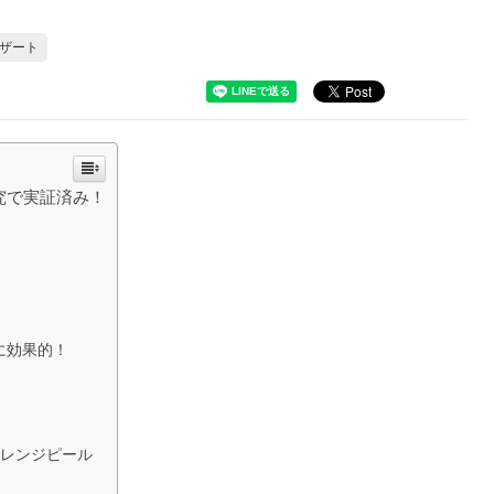
ザート
究で実証済み！
に効果的！
オレンジピール