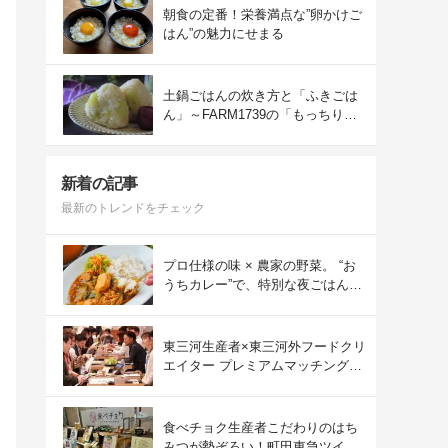
朝食の定番！栄養満点な”卵かけご
はん”の魅力にせまる
土鍋ごはんの炊き方と「ふきごは
ん」～FARM1739の「もっちりコ
シヒカリ」を味わう～
新着の記事
最新のトレンドをチェック
プロ仕様の味 × 農家の野菜。 “お
うちカレー”で、特別な夜ごはん
を。#PR
東三河生産者×東三河外フードクリ
エイター プレミアムマッチング会
をレポート！
食べチョク生産者こだわりのはち
みつが勢ぞろい！町田東急ツイン