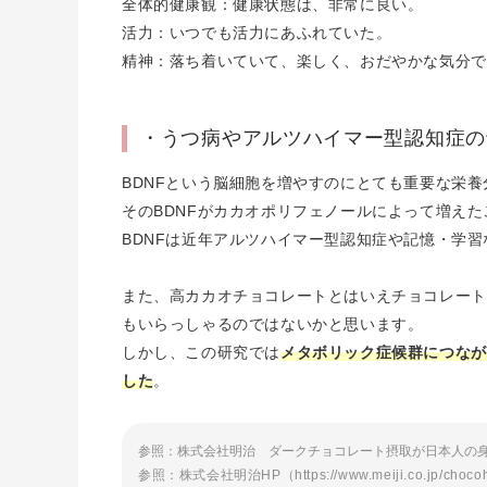
全体的健康観：健康状態は、非常に良い。
活力：いつでも活力にあふれていた。
精神：落ち着いていて、楽しく、おだやかな気分で
・うつ病やアルツハイマー型認知症の
BDNFという脳細胞を増やすのにとても重要な栄
そのBDNFがカカオポリフェノールによって増え
BDNFは近年アルツハイマー型認知症や記憶・学
また、高カカオチョコレートとはいえチョコレート
もいらっしゃるのではないかと思います。
しかし、この研究では
メタボリック症候群につなが
した
。
参照：株式会社明治 ダークチョコレート摂取が日本人の身体機能に及ぼす影響（
参照：株式会社明治HP（https://www.meiji.co.jp/chocoheal