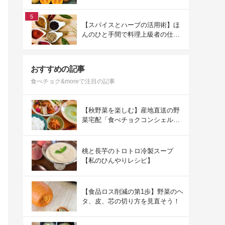
方
5
【スパイスとハーブの活用術】ほ
んのひと手間で料理上級者の仕上
がりになる
おすすめの記事
食べチョク&moreで注目の記事
【秋野菜を楽しむ】産地直送の野
菜宅配「食べチョクコンシェルジ
ュ」を使った秋の献立
桃と長芋のトロトロ冷製スープ
【私のひんやりレシピ】
【食品ロス削減の第1歩】野菜のヘ
タ、皮、芯の切り方を見直そう！