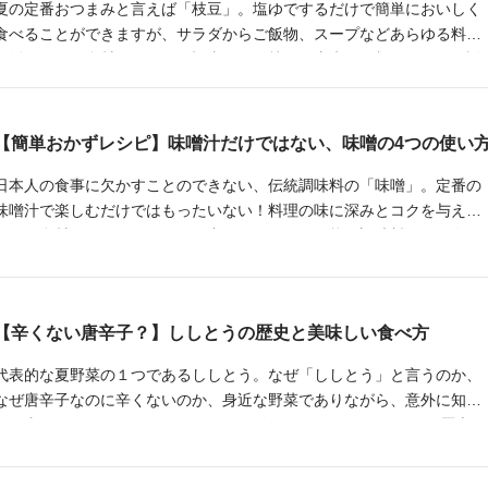
夏の定番おつまみと言えば「枝豆」。塩ゆでするだけで簡単においしく
食べることができますが、サラダからご飯物、スープなどあらゆる料理
に活用できる食材です。この記事では、枝豆の由来や種類について解説
するとともに、手軽に作れる枝豆のアレンジレシピを3つご紹介します
【簡単おかずレシピ】味噌汁だけではない、味噌の4つの使い
日本人の食事に欠かすことのできない、伝統調味料の「味噌」。定番の
味噌汁で楽しむだけではもったいない！料理の味に深みとコクを与え、
ほかの食材のおいしさまで引き出してしまう、万能な調味料です。今回
は、味噌の料理へのさまざまな使い方とおすすめレシピをご紹介しま
す。
【辛くない唐辛子？】ししとうの歴史と美味しい食べ方
代表的な夏野菜の１つであるししとう。なぜ「ししとう」と言うのか、
なぜ唐辛子なのに辛くないのか、身近な野菜でありながら、意外に知ら
ない事もあるのではないでしょうか？ 今回は、そんなししとうの歴史
や、和食だけでない食べ方を紹介します。