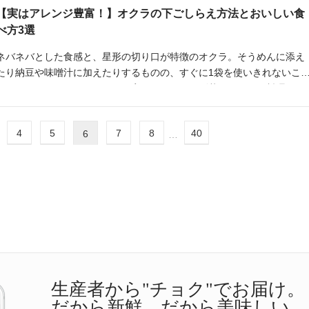
【実はアレンジ豊富！】オクラの下ごしらえ方法とおいしい食
べ方3選
ネバネバとした食感と、星形の切り口が特徴のオクラ。そうめんに添え
たり納豆や味噌汁に加えたりするものの、すぐに1袋を使いきれないこ
もあるのではないでしょうか。実は、オクラは副菜にもメイン料理にも
大活躍してくれる野菜なのです。今回は、オクラの下ごしらえ方法とお
いしい食べ方を3つ紹介します。
4
5
7
8
40
6
…
…
生産者から"チョク"でお届け。
だから新鮮。だから美味しい。