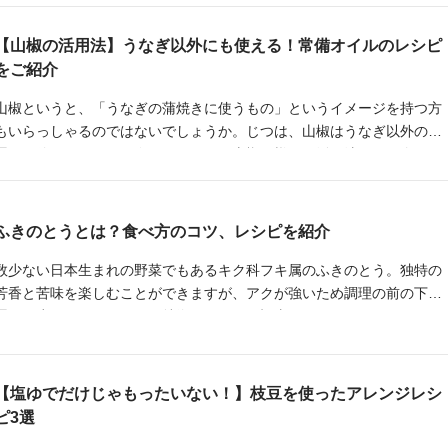
【山椒の活用法】うなぎ以外にも使える！常備オイルのレシピ
をご紹介
山椒というと、「うなぎの蒲焼きに使うもの」というイメージを持つ方
もいらっしゃるのではないでしょうか。じつは、山椒はうなぎ以外の料
理にも使えるのです。今回は、そんな山椒の様々な活用法をご紹介しま
す。
ふきのとうとは？食べ方のコツ、レシピを紹介
数少ない日本生まれの野菜でもあるキク科フキ属のふきのとう。独特の
芳香と苦味を楽しむことができますが、アクが強いため調理の前の下処
理には少々コツがいるのが特徴です。この記事では、ふきのとうのおい
しい食べ方について紹介します。
【塩ゆでだけじゃもったいない！】枝豆を使ったアレンジレシ
ピ3選