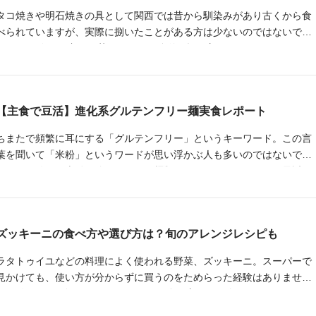
タコ焼きや明石焼きの具として関西では昔から馴染みがあり古くから食
べられていますが、実際に捌いたことがある方は少ないのではないでし
ょうか？ 今回は丸ごと茹でたタコの簡単な捌き方とおいしいレシピをご
紹介します。
【主食で豆活】進化系グルテンフリー麺実食レポート
ちまたで頻繁に耳にする「グルテンフリー」というキーワード。この言
葉を聞いて「米粉」というワードが思い浮かぶ人も多いのではないでし
ょうか。確かに米粉を使ったパンや麺類もたくさんありますが、最近で
は米粉を使わない加工品も増えてきました。今回はその中から豆で作ら
れた麺にスポットを当て、実際に食べてみた感想をご紹介します。
ズッキーニの食べ方や選び方は？旬のアレンジレシピも
ラタトゥイユなどの料理によく使われる野菜、ズッキーニ。スーパーで
見かけても、使い方が分からずに買うのをためらった経験はありません
か？ 今回は、ズッキーニのいろいろな食べ方をご紹介します。