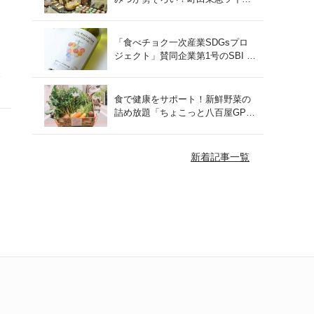
ズにて開催された催事の様子をご
紹介
「食べチョク一次産業SDGsプロ
ジェクト」賛同企業第1号のSBI F
Xトレードでつみたて外貨を体
と
験！
食で健康をサポート！新鮮野菜の
詰め放題「ちょこっと八百屋GP
(グランプリ)」をご紹介
新着記事一覧