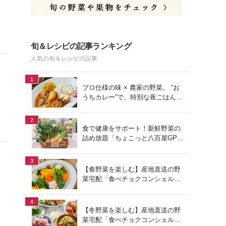
旬＆レシピの記事ランキング
人気の旬＆レシピの記事
1
プロ仕様の味 × 農家の野菜。 “お
うちカレー”で、特別な夜ごはん
を。#PR
2
食で健康をサポート！新鮮野菜の
詰め放題「ちょこっと八百屋GP
(グランプリ)」をご紹介
3
【春野菜を楽しむ】産地直送の野
菜宅配「食べチョクコンシェルジ
ュ」を使った春の献立
4
【冬野菜を楽しむ】産地直送の野
菜宅配「食べチョクコンシェルジ