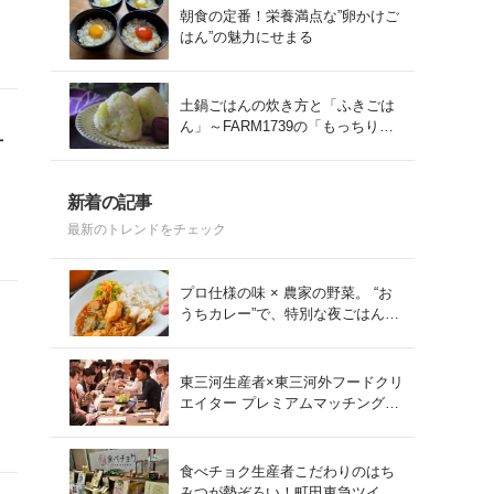
朝食の定番！栄養満点な”卵かけご
はん”の魅力にせまる
。
土鍋ごはんの炊き方と「ふきごは
ん」～FARM1739の「もっちりコ
方
シヒカリ」を味わう～
新着の記事
最新のトレンドをチェック
プロ仕様の味 × 農家の野菜。 “お
うちカレー”で、特別な夜ごはん
を。#PR
東三河生産者×東三河外フードクリ
エイター プレミアムマッチング会
をレポート！
食べチョク生産者こだわりのはち
みつが勢ぞろい！町田東急ツイン