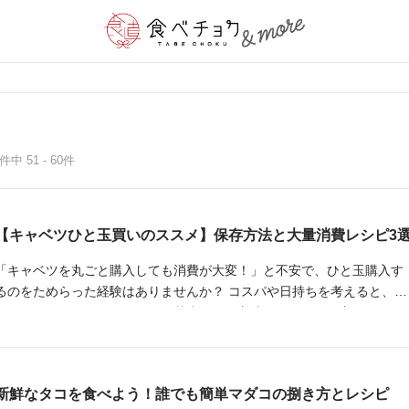
4件中 51 - 60件
【キャベツひと玉買いのススメ】保存方法と大量消費レシピ3
「キャベツを丸ごと購入しても消費が大変！」と不安で、ひと玉購入す
るのをためらった経験はありませんか？ コスパや日持ちを考えると、一
玉買いがオススメです。今回は基本の保存方法とキャベツが主役になる
ような3つのレシピをご紹介します。
新鮮なタコを食べよう！誰でも簡単マダコの捌き方とレシピ