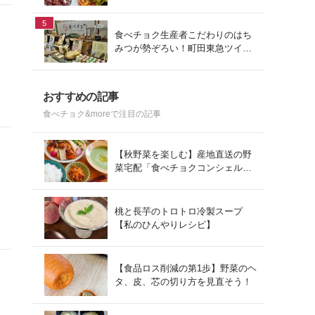
ュ」を使った冬の献立
5
食べチョク生産者こだわりのはち
みつが勢ぞろい！町田東急ツイン
ズにて開催された催事の様子をご
紹介
おすすめの記事
食べチョク&moreで注目の記事
【秋野菜を楽しむ】産地直送の野
菜宅配「食べチョクコンシェルジ
ュ」を使った秋の献立
桃と長芋のトロトロ冷製スープ
【私のひんやりレシピ】
【食品ロス削減の第1歩】野菜のヘ
タ、皮、芯の切り方を見直そう！