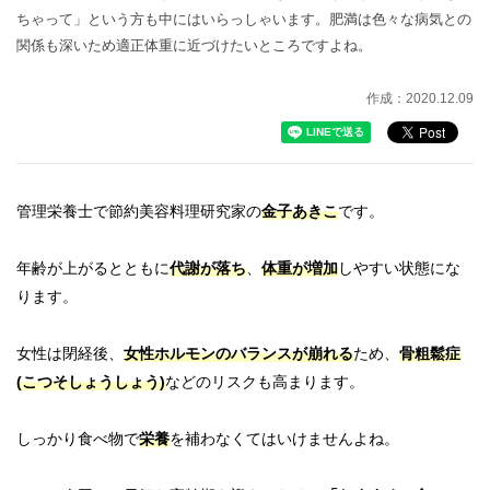
ちゃって」という方も中にはいらっしゃいます。肥満は色々な病気との
関係も深いため適正体重に近づけたいところですよね。
作成：2020.12.09
管理栄養士で節約美容料理研究家の
金子あきこ
です。
年齢が上がるとともに
代謝が落ち
、
体重が増加
しやすい状態にな
ります。
女性は閉経後、
女性ホルモンのバランスが崩れる
ため、
骨粗鬆症
(こつそしょうしょう)
などのリスクも高まります。
しっかり食べ物で
栄養
を補わなくてはいけませんよね。