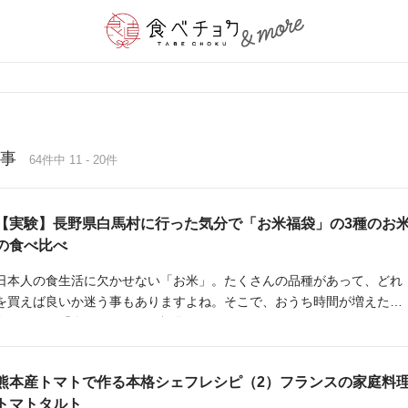
事
64件中 11 - 20件
【実験】長野県白馬村に行った気分で「お米福袋」の3種のお
の食べ比べ
日本人の食生活に欠かせない「お米」。たくさんの品種があって、どれ
を買えば良いか迷う事もありますよね。そこで、おうち時間が増えた
今、さらに「食べチョク夏の福袋」だからこその届くまでのワクワク、
知らなかった品種との出会い、食べ比べての驚きなど、家族で「ご飯」
の美味しさを再確認してみませんか？
熊本産トマトで作る本格シェフレシピ（2）フランスの家庭料
トマトタルト