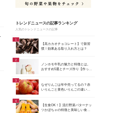
、
トレンドニュースの記事ランキング
人気のトレンドニュースの記事
チ
1
【高カカオチョコレート】で新習
慣！効果ある取り入れ方とは？
2
ノンホモ牛乳の魅力と特徴とは。
おすすめ5選とチーズ作り【作って
みた】
3
なぜりんごは年中売ってるの？赤
いりんごと黄色いりんごの違いは
何？ ～りんごの素朴な疑問と注目
品種～
4
【生食OK！】流行野菜バターナッ
ツかぼちゃの特徴と美味しい食べ