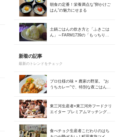
朝食の定番！栄養満点な”卵かけご
はん”の魅力にせまる
土鍋ごはんの炊き方と「ふきごは
ん」～FARM1739の「もっちりコ
シヒカリ」を味わう～
新着の記事
最新のトレンドをチェック
プロ仕様の味 × 農家の野菜。 “お
うちカレー”で、特別な夜ごはん
を。#PR
東三河生産者×東三河外フードクリ
エイター プレミアムマッチング会
をレポート！
食べチョク生産者こだわりのはち
みつが勢ぞろい！町田東急ツイン