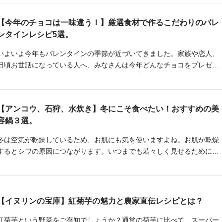
色いりんごは何が違うんだろう」、「りんごの蜜ってなに？」といった
ようによくよく考えてみるとあまり知らないと思います。そこで今回は
【今年のチョコは一味違う！】厳選食材で作るこだわりのバレ
りんごについて、筆者が調べてみました！さらに注目品種も一緒に紹介
ンタインレシピ5選。
していきたいと思います！
いよいよ今年もバレンタインの季節が近づいてきました。家族や恋人、
日頃お世話になっている人へ、みなさんは今年どんなチョコをプレゼン
トされますか？いつもは市販だけどたまには手作りに挑戦してみたい！
という方や、毎年手作りでちょっとマンネリ気味かも…という方へ、今
年は食材にこだわったバレンタインスイーツを手作りしてみてはいかが
【アンコウ、石狩、水炊き】冬にこそ食べたい！おすすめの美
でしょうか！
容鍋３選。
冬は空気が乾燥しているため、お肌にも気を使いますよね。お肌が乾燥
するとシワの原因につながります。いつまでも若々しく見せるために、
お肌にはハリを保っておきたいものです。
【イヌリンの宝庫】紅菊芋の魅力と農家直伝レシピとは？
紅菊芋という野菜をご存知でしょうか？通常の菊芋に比べて、スーパー