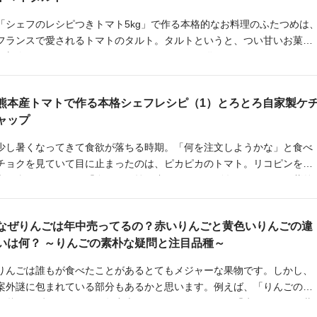
「シェフのレシピつきトマト5kg」で作る本格的なお料理のふたつめは
フランスで愛されるトマトのタルト。タルトというと、つい甘いお菓子
を想像してしまいますが、こちらはワインのお供やランチにぴったりの
タルトです。作り方はシンプルなのに華やかなので、焼きっぱなしをラ
ッピングしてお友だちに届けても。
熊本産トマトで作る本格シェフレシピ（1）とろとろ自家製ケ
ャップ
少し暑くなってきて食欲が落ちる時期。「何を注文しようかな」と食べ
チョクを見ていて目に止まったのは、ピカピカのトマト。リコピンを豊
富に含むトマトには「食べる日焼け止め」という別名があるほど、紫外
線防止と日焼け後の回復サポートの効果があるので、まさに食べごろの
お野菜なんですよ。
なぜりんごは年中売ってるの？赤いりんごと黄色いりんごの違
いは何？ ～りんごの素朴な疑問と注目品種～
りんごは誰もが食べたことがあるとてもメジャーな果物です。しかし、
案外謎に包まれている部分もあるかと思います。例えば、「りんごの旬
は秋のはずなのになんで年中売っているんだろう」、「赤いりんごと黄